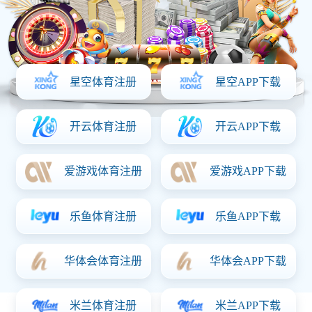
从这里开始
覆盖实时赛事、专业数据、高清视频，
开云体育
APP
与网页版为您提供便捷的体育服务。
APP下载
网页版入口
首页
/
体育动态
/ 正文
2026-06-12 14:14
42 次阅读
哈斯VF-24悬挂系统硬度过高，马格努森在