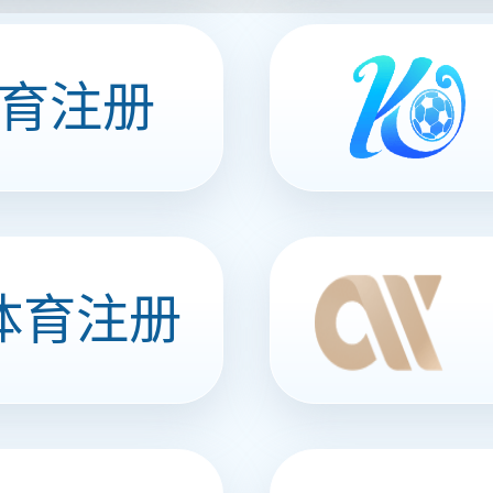
。
云体育 将继续围绕用户需求迭代优化，为每一次体育观赛体验提供稳定支
开云体育App功能亮点
级掌上观赛体验，随时随地了解赛事进程，畅享便捷操作与实时
实时比分&赛程