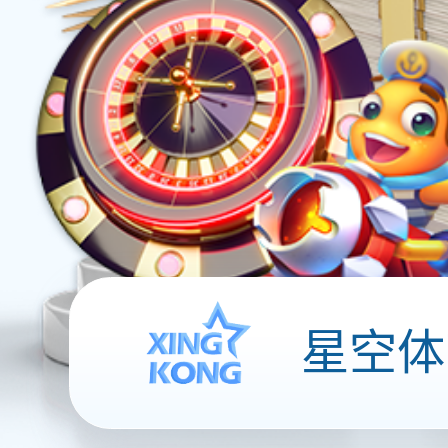
账户系统安全性增强
引入双重验证机制，提升用户资产与数据安全
支持查看历史登录设备，异常访问可第一时间
解决验证码间歇性延迟问题，提升注册体验。
2023年8月1日 · App v5.2.8
赛事提醒与首页模块升级
优化赛事提醒组件，新增浮动提醒条，查看更
推出“今日焦点赛事”桌面小组件，重要赛事不
历史数据筛选功能加强，查阅记录更省力。
2023年6月10日 · App v5.2.0
智能推荐系统首度上线
基于用户过往浏览行为推荐高热度体育赛事。
“猜你喜欢”模块上线，个性内容推送更贴合偏