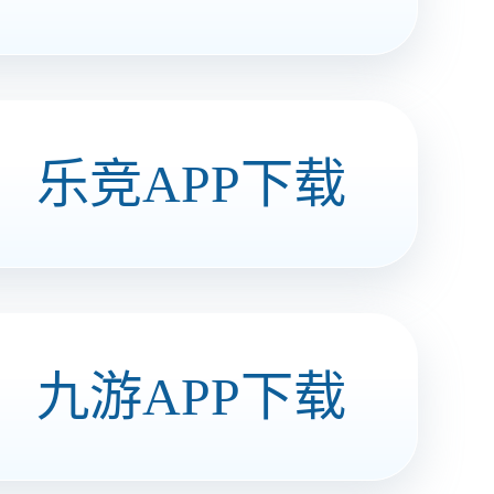
行业推荐品牌
开云体育 曾被多家行业媒体列入年度推荐名单。