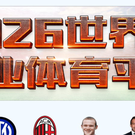
App下载
公司介绍
体育动态
体育用户专属的全场景赛事体
极速比分