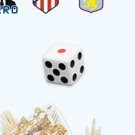
防线，更不断优化每一个安全细节